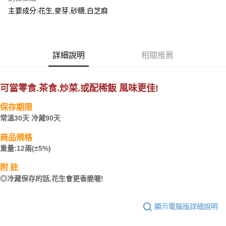
街口支付
主要成分:花生,麥芽,砂糖,白芝麻
悠遊付
AFTEE先享後付
詳細說明
相關推薦
相關說明
【關於「AFTEE先享後付」】
ATM付款
AFTEE先享後付是「在收到商品之後才付款」的支付方式。 讓您購物簡單
可當零食.茶食.炒菜.或配稀飯 風味更佳!
便利好安心！
貨到付款
１．簡單：不需註冊會員、不需綁卡、不需儲值。
２．便利：只要手機號碼，簡訊認證，即可結帳。
保存期限
３．安心：先確認商品／服務後，再付款。
常溫30天 冷藏90天
運送方式
【「AFTEE先享後付」結帳流程】
當天早上9點前下訂，隔日配達，不包含假日
商品規格
１．於結帳方式選擇「AFTEE先享後付」後，將跳轉至「AFTEE先享後付」
重量:12兩(±5%)​
每筆NT$150，滿NT$1,000(含以上)免運費
結帳頁面，進行簡訊認證並確認金額後，即可完成結帳。
２．訂單成立數日內，您將收到繳費通知簡訊。
附 註
當天早上9點前下訂，隔日配達，不包含假日。
３．收到繳費通知簡訊後14天內，點擊此簡訊中的連結，可透過四大超商／
◎
冷藏保存的話,花生會更香脆喔​
!
ATM／網路銀行／等多元方式進行付款，方視為交易完成。
每筆NT$150，滿NT$1,000(含以上)免運費
※ 請注意：結帳手續完成當下不需立刻繳費，但若您需要取消訂單，請聯絡
購買商品的店家。未經商家同意取消之訂單仍視為有效，需透過AFTEE先享
後付繳納相關費用。
顯示電腦版詳細說明
※ 交易是否成功請以「AFTEE先享後付 」之結帳頁面顯示為準，若有關於
是否繳費成功／繳費後需取消欲退款等相關疑問，請聯繫「AFTEE先享後付