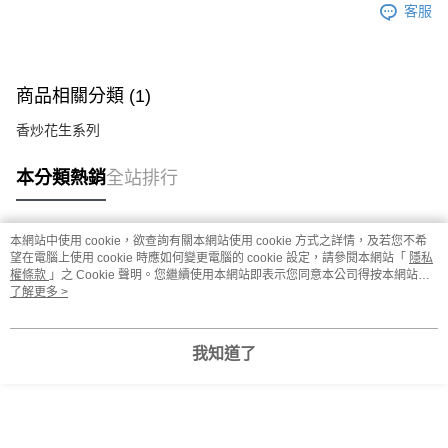
客服
客戶支援中心」
https://netprotections.freshdesk.com/support/home
【注意事項】
１．透過由恩沛科技股份有限公司提供之「AFTEE先享後付」服務完成之交
易，需依本服務之必要範圍內提供個人資料，並將交易相關給付款項請求債
商品相關分類 (1)
權轉讓予恩沛科技股份有限公司。
２．關於個人資料處理事宜，請瀏覽以下網址：
香炒花生系列
https://aftee.tw/terms/#terms3
３．未成年的使用者請事先徵得法定代理人或監護人之同意方可使用
「AFTEE先享後付」，若未經同意申辦者引起之損失，本公司不負相關責
本分類熱銷
全站排行
任。
４．使用「AFTEE先享後付」時，將依據個別帳號之用戶狀況，依本公司即
時審查核予不同之上限額度；若仍有額度不足之情形，本公司將視審查結果
本網站中使用 cookie，欲查詢有關本網站使用 cookie 方式之詳情，及若您不希
請求用戶進行身份認證。
熱門標籤
望在電腦上使用 cookie 時應如何變更電腦的 cookie 設定，請參閱本網站「
隱私
５．嚴禁一人註冊多個帳號或使用他人資訊註冊。若發現惡意使用之情形，
權條款
」之 Cookie 聲明。您繼續使用本網站即表示您同意本公司得按本網站使
恩沛科技股份有限公司將有權停止該用戶之使用額度並採取法律行動。
用條款之 Cookie 聲明使用 cookie。
了解更多 >
我知道了