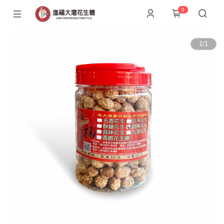
0
1
/
1