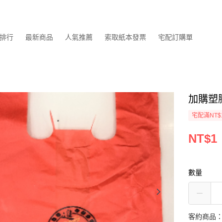
排行
最新商品
人氣推薦
索取紙本發票
宅配訂購單
加購塑
宅配滿NT$
NT$1
數量
客約商品