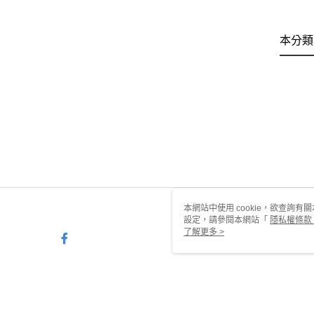
本分類
本網站中使用 cookie，欲查詢有關
設定，請參閱本網站「
隱私權條款
使用 cookie。
了解更多 >