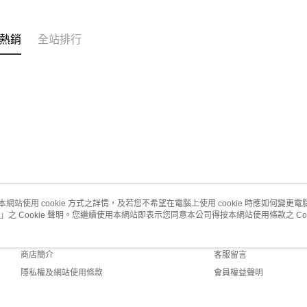
２．便利
３．安心
熱銷
全站排行
運送方式
【「AFT
１．於結帳
當天早上
付」結帳
每筆NT$1
２．訂單
３．收到繳
／ATM／
當天早上
※ 請注意
每筆NT$1
絡購買商品
先享後付
※ 交易是
是否繳費成
付客戶支
本網站使用 cookie 方式之詳情，及若您不希望在電腦上使用 cookie 時應如何變更電腦的
【注意事
」之 Cookie 聲明。您繼續使用本網站即表示您同意本公司得按本網站使用條款之 Coo
關於我們
客服資訊
１．透過由
交易，需
品牌故事
購物說明
求債權轉
商店簡介
客服留言
２．關於
https://aft
隱私權及網站使用條款
會員權益聲明
３．未成
聯絡我們
「AFTE
任。