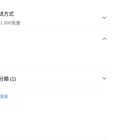
送方式
1,000免運
次付款
類 (1)
列
客服
享後付
FTEE先享後付」】
先享後付是「在收到商品之後才付款」的支付方式。 讓您購物簡單
心！
：不需註冊會員、不需綁卡、不需儲值。