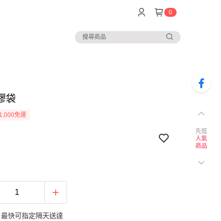
0
膠袋
1,000免運
先逛
人氣
商品
：最快可指定隔天送達