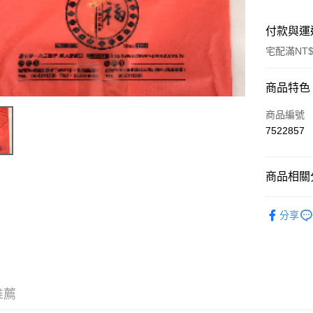
付款與運
宅配滿NT$
付款方式
商品特色
信用卡一
商品編號
7522857
LINE Pay
Apple Pay
商品相關分
街口支付
零嘴包系
分享
悠遊付
AFTEE先
相關說明
【關於「A
ATM付款
AFTEE
推薦
便利好安
貨到付款
１．簡單