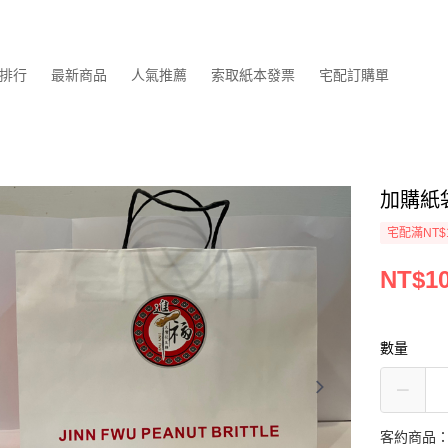
排行
最新商品
人氣推薦
索取紙本發票
宅配訂購單
加購紙
宅配滿NT$
NT$1
數量
客約商品