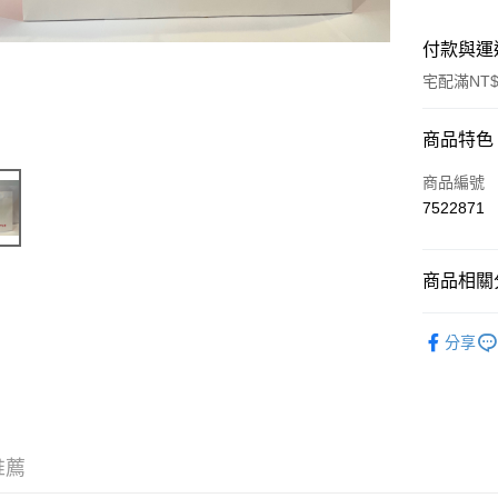
付款與運
宅配滿NT$
付款方式
商品特色
信用卡一
商品編號
7522871
LINE Pay
Apple Pay
商品相關分
街口支付
零嘴包系
分享
悠遊付
AFTEE先
相關說明
【關於「A
ATM付款
AFTEE
推薦
便利好安
貨到付款
１．簡單