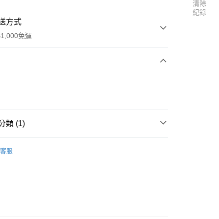
清除
紀錄
送方式
1,000免運
次付款
類 (1)
列
客服
享後付
FTEE先享後付」】
先享後付是「在收到商品之後才付款」的支付方式。 讓您購物簡單
心！
：不需註冊會員、不需綁卡、不需儲值。