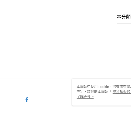
本分類
本網站中使用 cookie，欲查詢有關
設定，請參閱本網站「
隱私權條款
使用 cookie。
了解更多 >