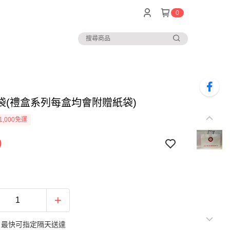
0
袋(禮盒系列每盒均會附贈紙袋)
1,000免運
0
：最快可指定隔天送達