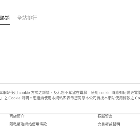
２．便利
３．安心
熱銷
全站排行
運送方式
【「AFT
１．於結帳
當天早上
付」結帳
每筆NT$1
２．訂單
３．收到繳
／ATM／
當天早上
※ 請注意
每筆NT$1
絡購買商品
先享後付
※ 交易是
是否繳費成
付客戶支
本網站使用 cookie 方式之詳情，及若您不希望在電腦上使用 cookie 時應如何變更電腦的
【注意事
」之 Cookie 聲明。您繼續使用本網站即表示您同意本公司得按本網站使用條款之 Coo
關於我們
客服資訊
１．透過由
交易，需
品牌故事
購物說明
求債權轉
商店簡介
客服留言
２．關於
https://aft
隱私權及網站使用條款
會員權益聲明
３．未成
聯絡我們
「AFTE
任。